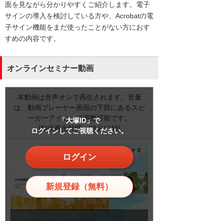
面を見ながら分かりやすくご紹介します。電子
サインの導入を検討している方や、Acrobatの電
子サイン機能をまだ使ったことがない方におす
すめの内容です。
オンラインセミナー動画
本動画は音声オンで再生されます。音量
は、動画プレーヤー画面の下部にあるスピ
ーカーアイコンで調整可能です。
「大塚ID」で
[動画再生時間：28分53秒]
ログインしてご視聴ください。
ログイン
新規登録（無料）