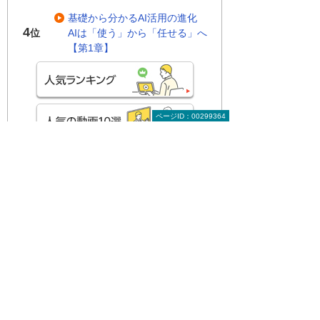
基礎から分かるAI活用の進化
4
AIは「使う」から「任せる」へ
位
【第1章】
ページID：00299364
関連する地域別セミナー・展示会
実際に操作して学ぶAI活用！ Copilotハン
ズオンセミナー
～明日から使える実践型セミナー～
広島県・広島市
2026年 8月19日(水) 10:00～15:30
基幹システム×AI AIで進化する基幹業
務 データがつながり、業務が回る会社