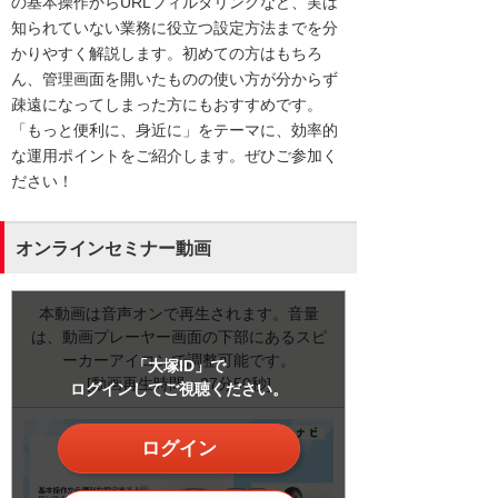
の基本操作からURLフィルタリングなど、実は
知られていない業務に役立つ設定方法までを分
かりやすく解説します。初めての方はもちろ
ん、管理画面を開いたものの使い方が分からず
疎遠になってしまった方にもおすすめです。
「もっと便利に、身近に」をテーマに、効率的
な運用ポイントをご紹介します。ぜひご参加く
ださい！
オンラインセミナー動画
本動画は音声オンで再生されます。音量
は、動画プレーヤー画面の下部にあるスピ
ーカーアイコンで調整可能です。
「大塚ID」で
[動画再生時間：27分50秒]
ログインしてご視聴ください。
ログイン