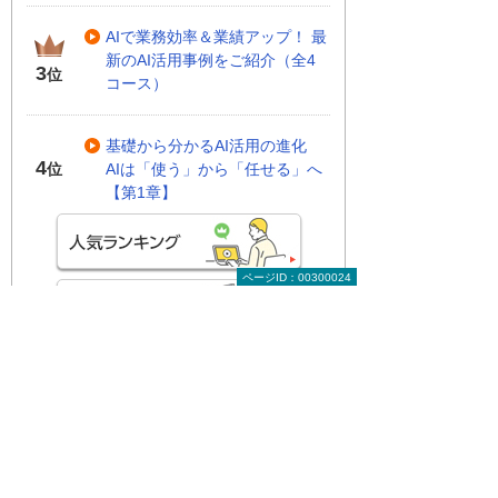
AIで業務効率＆業績アップ！ 最
新のAI活用事例をご紹介（全4
3
位
コース）
基礎から分かるAI活用の進化
4
AIは「使う」から「任せる」へ
位
【第1章】
ページID：00300024
関連する地域別セミナー・展示会
実際に操作して学ぶAI活用！ Copilotハン
ズオンセミナー
～明日から使える実践型セミナー～