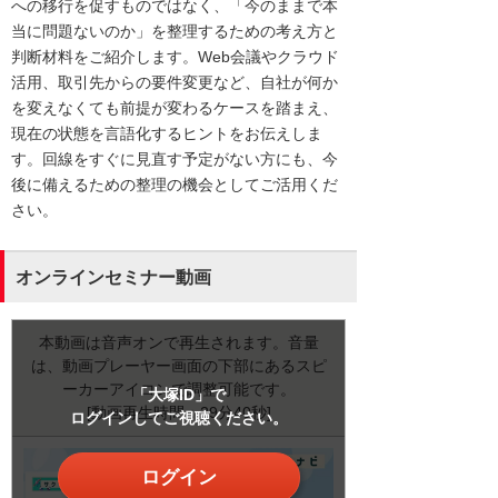
への移行を促すものではなく、「今のままで本
当に問題ないのか」を整理するための考え方と
判断材料をご紹介します。Web会議やクラウド
活用、取引先からの要件変更など、自社が何か
を変えなくても前提が変わるケースを踏まえ、
現在の状態を言語化するヒントをお伝えしま
す。回線をすぐに見直す予定がない方にも、今
後に備えるための整理の機会としてご活用くだ
さい。
オンラインセミナー動画
本動画は音声オンで再生されます。音量
は、動画プレーヤー画面の下部にあるスピ
ーカーアイコンで調整可能です。
「大塚ID」で
[動画再生時間：29分40秒]
ログインしてご視聴ください。
ログイン