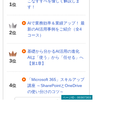
こなすすべを優しく解説しま
1
位
す！
AIで業務効率＆業績アップ！ 最
新のAI活用事例をご紹介（全4
2
位
コース）
基礎から分かるAI活用の進化
AIは「使う」から「任せる」へ
3
位
【第1章】
「Microsoft 365」スキルアップ
4
講座 ～SharePointとOneDrive
位
の使い分けのコツ～
ページID：00307303