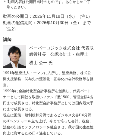
＊ 動画内容は公開日当時のものです。あらかじめご了
承ください。
動画の公開日：2025年11月19日（水）（注1）
動画の配信期間：2026年10月30日（金） まで
（注2）
講師
ペーパーロジック株式会社
代表取
締役社長 公認会計士・税理士
横山 公一
氏
1991年監査法人トーマツに入所し、監査業務、株式公
開支援業務、関与先の流動化・証券化の会計税務等を担
当。
1999年に金融特化型会計事務所を創業し、代表パート
ナーとして同社を取扱いファンド数1500、管理金額4兆
円まで成長させ、特化型会計事務所としては国内最大手
にまで成長させる。
現在は国策・規制緩和分野であるビジネス文書DX分野
のITベンチャーを立ち上げ、今まで培った会計、税務、
法務の知識とテクノロジーを融合させ、我が国の生産性
向上に資するため日々邁進している。