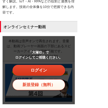
すく解説。IoT・AI・RPAなどの役割と連携を理
解します。技術の全体像を10分で把握できる内
容です。
オンラインセミナー動画
本動画は音声オンで再生されます。音量
は、動画プレーヤー画面の下部にあるスピ
ーカーアイコンで調整可能です。
「大塚ID」で
[動画再生時間：4分21秒]
ログインしてご視聴ください。
ログイン
新規登録（無料）