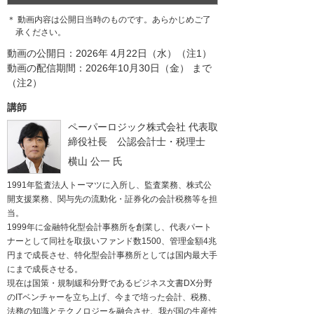
＊ 動画内容は公開日当時のものです。あらかじめご了
承ください。
動画の公開日：2026年 4月22日（水）（注1）
動画の配信期間：2026年10月30日（金） まで
（注2）
講師
ペーパーロジック株式会社
代表取
締役社長 公認会計士・税理士
横山 公一
氏
1991年監査法人トーマツに入所し、監査業務、株式公
開支援業務、関与先の流動化・証券化の会計税務等を担
当。
1999年に金融特化型会計事務所を創業し、代表パート
ナーとして同社を取扱いファンド数1500、管理金額4兆
円まで成長させ、特化型会計事務所としては国内最大手
にまで成長させる。
現在は国策・規制緩和分野であるビジネス文書DX分野
のITベンチャーを立ち上げ、今まで培った会計、税務、
法務の知識とテクノロジーを融合させ、我が国の生産性