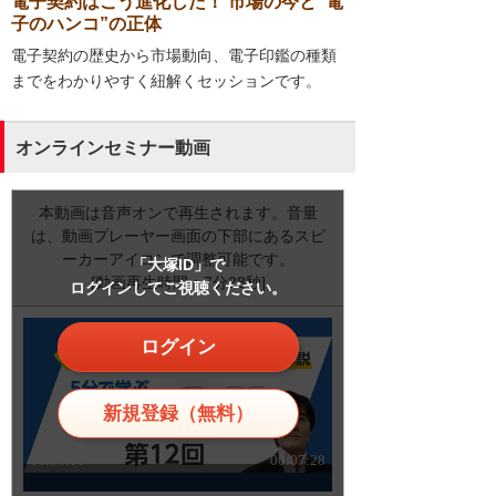
電子契約はこう進化した！ 市場の今と“電
子のハンコ”の正体
電子契約の歴史から市場動向、電子印鑑の種類
までをわかりやすく紐解くセッションです。
オンラインセミナー動画
本動画は音声オンで再生されます。音量
は、動画プレーヤー画面の下部にあるスピ
ーカーアイコンで調整可能です。
「大塚ID」で
[動画再生時間：7分28秒]
ログインしてご視聴ください。
ログイン
新規登録（無料）