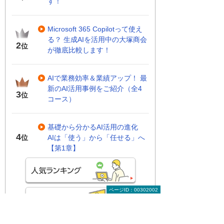
す！
Microsoft 365 Copilotって使え
る？ 生成AIを活用中の大塚商会
2
位
が徹底比較します！
AIで業務効率＆業績アップ！ 最
新のAI活用事例をご紹介（全4
3
位
コース）
基礎から分かるAI活用の進化
4
AIは「使う」から「任せる」へ
位
【第1章】
ページID：00302002