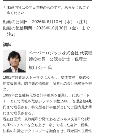
＊ 動画内容は公開日当時のものです。あらかじめご了
承ください。
動画の公開日：2026年 6月10日（水）（注1）
動画の配信期間：2026年10月30日（金） まで
（注2）
講師
ペーパーロジック株式会社
代表取
締役社長 公認会計士・税理士
横山 公一
氏
1991年監査法人トーマツに入所し、監査業務、株式公
開支援業務、関与先の流動化・証券化の会計税務等を担
当。
1999年に金融特化型会計事務所を創業し、代表パート
ナーとして同社を取扱いファンド数1500、管理金額4兆
円まで成長させ、特化型会計事務所としては国内最大手
にまで成長させる。
現在は国策・規制緩和分野であるビジネス文書DX分野
のITベンチャーを立ち上げ、今まで培った会計、税務、
法務の知識とテクノロジーを融合させ、我が国の生産性