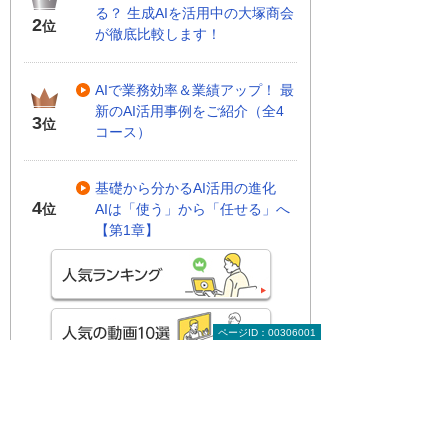
る？ 生成AIを活用中の大塚商会
2
位
が徹底比較します！
AIで業務効率＆業績アップ！ 最
新のAI活用事例をご紹介（全4
3
位
コース）
基礎から分かるAI活用の進化
4
AIは「使う」から「任せる」へ
位
【第1章】
ページID：00306001
関連する地域別セミナー・展示会