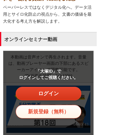
ペーパーレスではなくデジタル化へ。データ活
用とサイロ化防止の視点から、文書の価値を最
大化する考え方を解説します。
オンラインセミナー動画
本動画は音声オンで再生されます。音量
は、動画プレーヤー画面の下部にあるスピ
ーカーアイコンで調整可能です。
「大塚ID」で
[動画再生時間：5分43秒]
ログインしてご視聴ください。
ログイン
新規登録（無料）