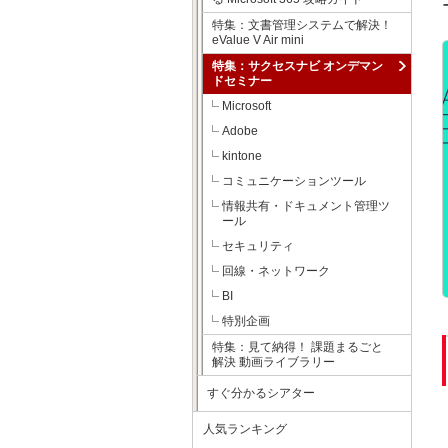
特集：文書管理システムで解決！
eValue V Air mini
特集：サクセスナビ オンデマン
ドセミナー
Microsoft
Adobe
kintone
コミュニケーションツール
情報共有・ドキュメント管理ツ
ール
セキュリティ
回線・ネットワーク
BI
特別企画
特集：見て納得！ 課題まるごと
解決 動画ライブラリー
すぐ分かるシアター
人気ランキング