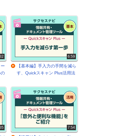
32
6:59
メー
【基本編】手入力の手間を減ら
めの
す、Quickスキャン Plus活用法
35
7:54