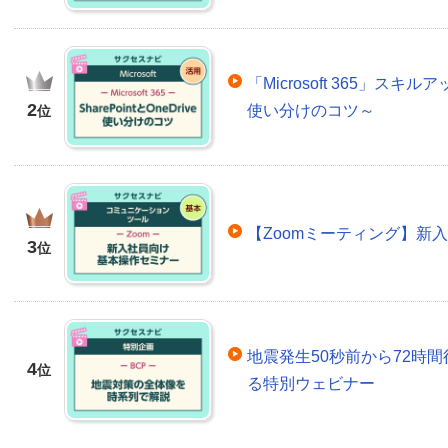
「Microsoft 365」スキルア
2
使い分けのコツ～
位
【Zoomミーティング】新
3
位
地震発生50秒前から72時間
4
位
る特別ウェビナー