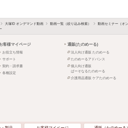
大塚ID オンデマンド動画
動画一覧（絞り込み検索）
動画セミナー（オ
ー
お客様マイページ
通販(たのめーる)
お役立ち情報
法人向け通販 たのめーる
サポート
たのめーるアドバンス
契約・請求書
個人向け通販
ぱーそなるたのめーる
各種設定
介護用品通販 ケアたのめーる
ン・製品
お客様マイページ
通販（たのめーる