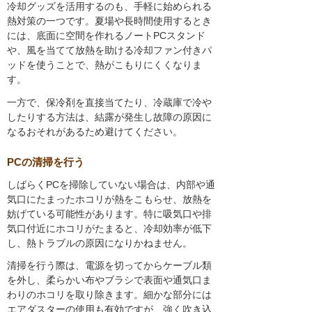
冷却グッズを活用するのも、手軽に始められる
熱対策の一つです。夏場や長時間使用するとき
には、底面に空間を作れるノートPCスタンド
や、風を当てて放熱を助ける冷却ファン付きパ
ッドを使うことで、熱がこもりにくくなりま
す。
一方で、保冷剤を直接当てたり、冷蔵庫で冷や
したりする方法は、結露が発生し故障の原因に
なるおそれがあるため避けてください。
PCの清掃を行う
しばらくPCを掃除していない場合は、内部や通
気口にたまったホコリが熱をこもらせ、放熱を
妨げている可能性があります。特に吸気口や排
気口付近にホコリがたまると、冷却効率が低下
し、熱トラブルの原因になりかねません。
清掃を行う際は、電源を切ってからケーブル類
を外し、柔らかい布やブラシで表面や通気口ま
わりのホコリを取り除きます。細かな部分には
エアダスターの使用も有効ですが、強く吹き込