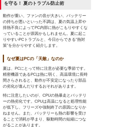
を守る！ 夏のトラブル防止術
動作が重い、ファンの音が大きい、バッテリー
の持ちが悪いといった不調は、夏の気温上昇や
排熱不良によってPC内部に熱がこもりやすくな
っていることが原因かもしれません。夏に起こ
りやすいPCトラブルと、今日からできる“熱対
策”を分かりやすく紹介します。
なぜ夏はPCの「天敵」なのか
夏は、PCにとって特に注意が必要な季節です。
精密機器であるPCは熱に弱く、高温環境に長時
間さらされると、動作が不安定になったり部品
の劣化が進んだりするおそれがあります。
特に注意したいのが、CPUの熱暴走とバッテリ
ーの熱劣化です。CPUは高温になると処理性能
が低下し、フリーズや強制終了の原因になりか
ねません。また、バッテリーも熱の影響を受け
ることで消耗が早まり、駆動時間の短縮につな
がることがあります。