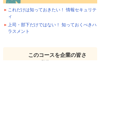
これだけは知っておきたい！ 情報セキュリテ
ィ
上司・部下だけではない！ 知っておくべきハ
ラスメント
このコースを企業の皆さ
んで受講いただくことが
できます
大塚IDをご登録いただければ、企業の皆さんで
無料で受講いただくことができます。（管理者
は社員の受講状況を確認することができま
す。）自己研鑽はもちろんのこと、企業内の意
識向上、基本知識の再確認のためにご活用くだ
さい。
社員教育に活用する