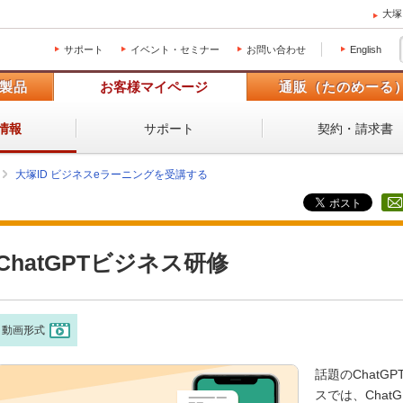
大塚
サポート
イベント・セミナー
お問い合わせ
English
製品
お客様マイページ
通販（たのめーる
サポート
契約・請求書
情報
大塚ID ビジネスeラーニングを受講する
ChatGPTビジネス研修
動画形式
話題のChat
スでは、Cha