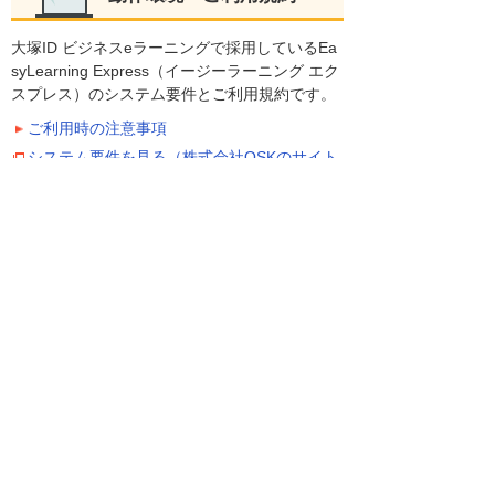
大塚ID ビジネスeラーニングで採用しているEa
syLearning Express（イージーラーニング エク
スプレス）のシステム要件とご利用規約です。
ご利用時の注意事項
システム要件を見る（株式会社OSKのサイト
にリンクします）
ご利用規約を見る（株式会社OSKのサイトに
リンクします）
EasyLearning Express（イージ
ーラーニング エクスプレス）の
紹介
「EasyLearning Express（イージーラーニング
エクスプレス）」は、株式会社OSK（大塚商会
100％子会社）が提供するシステムです。ホス
ティング型では、サーバーの運用管理の心配を
されることなくお客様独自の教材を利用できま