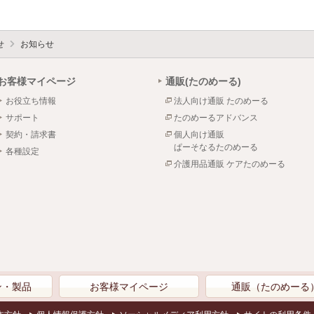
せ
お知らせ
お客様マイページ
通販(たのめーる)
お役立ち情報
法人向け通販 たのめーる
サポート
たのめーるアドバンス
契約・請求書
個人向け通販
ぱーそなるたのめーる
各種設定
介護用品通販 ケアたのめーる
ン・製品
お客様マイページ
通販（たのめーる