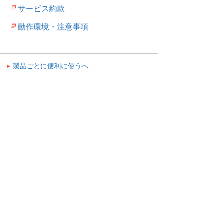
サービス約款
動作環境・注意事項
製品ごとに便利に使うへ
ナビゲーションメニュー
製品ごとに便利に使う
アルファオフィス ギガタイプ
アルファオフィスギガタイプへログイン
お客様マイページ
製品ごとに便利に使う
アルファオフィス ギガタイプ
イベント・セミナー
お問い合わせ
ニュース・お知らせ
情報セキュリティ基本方針