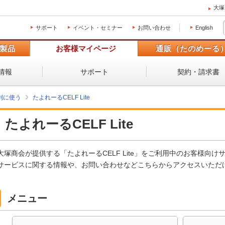
大塚
サポート
イベント・セミナー
お問い合わせ
English
製品
お客様マイページ
通販（たのめーる
情報
サポート
契約・請求書
利に使う
たよれーるCELF Lite
たよれーるCELF Lite
大塚商会が提供する「たよれーるCELF Lite」をご利用中のお客様向け
サービスに関する情報や、お問い合わせなどこちらからアクセスいただ
メニュー