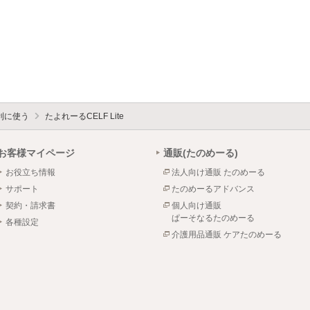
利に使う
たよれーるCELF Lite
お客様マイページ
通販(たのめーる)
お役立ち情報
法人向け通販 たのめーる
サポート
たのめーるアドバンス
契約・請求書
個人向け通販
ぱーそなるたのめーる
各種設定
介護用品通販 ケアたのめーる