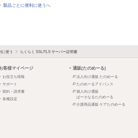
製品ごとに便利に使うへ
利に使う
らくらく SSL/TLS サーバー証明書
お客様マイページ
通販(たのめーる)
お役立ち情報
法人向け通販 たのめーる
サポート
たのめーるアドバンス
契約・請求書
個人向け通販
ぱーそなるたのめーる
各種設定
介護用品通販 ケアたのめーる