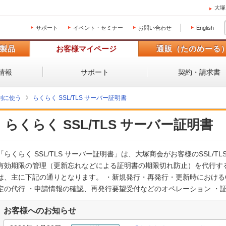
大塚
サポート
イベント・セミナー
お問い合わせ
English
製品
お客様マイページ
通販（たのめーる
情報
サポート
契約・請求書
利に使う
らくらく SSL/TLS サーバー証明書
らくらく SSL/TLS サーバー証明書
「らくらく SSL/TLS サーバー証明書」は、大塚商会がお客様のSSL/
有効期限の管理（更新忘れなどによる証明書の期限切れ防止）を代行す
は、主に下記の通りとなります。 ・新規発行・再発行・更新時における
定の代行 ・申請情報の確認、再発行要望受付などのオペレーション ・
お客様へのお知らせ