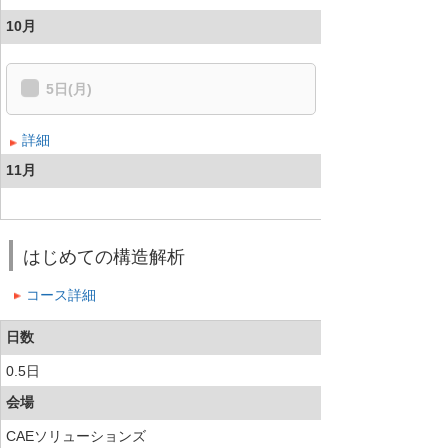
10月
5日(月)
詳細
11月
はじめての構造解析
コース詳細
日数
0.5日
会場
CAEソリューションズ