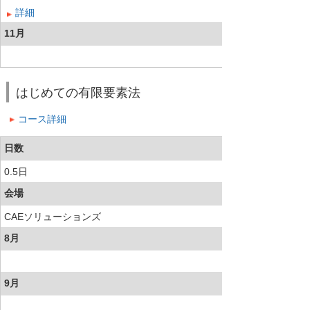
詳細
11月
はじめての有限要素法
コース詳細
日数
0.5日
会場
CAEソリューションズ
8月
9月