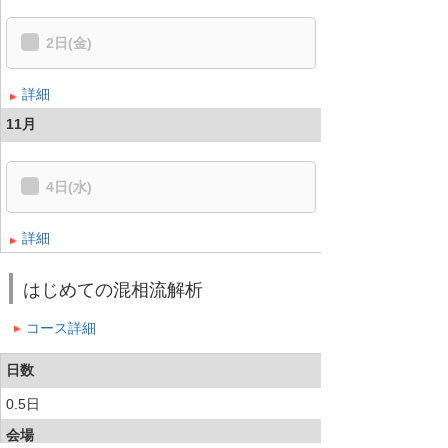
2日(金)
詳細
11月
4日(水)
詳細
はじめての混相流解析
コース詳細
日数
0.5日
会場