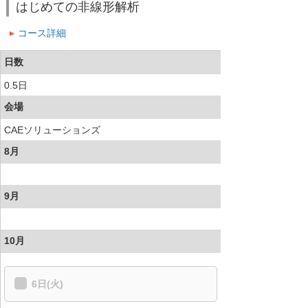
はじめての非線形解析
コース詳細
日数
0.5日
会場
CAEソリューションズ
8月
9月
10月
6日(火)