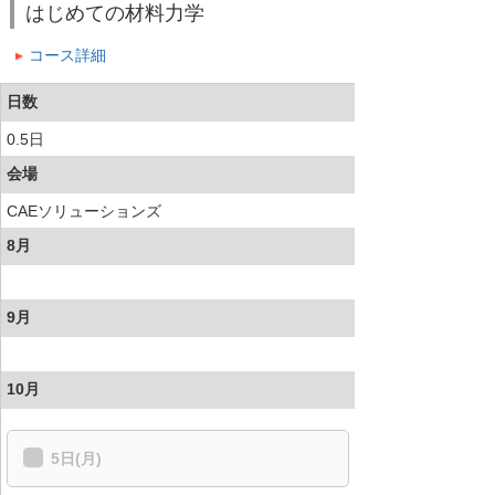
はじめての材料力学
コース詳細
日数
0.5日
会場
CAEソリューションズ
8月
9月
10月
5日(月)