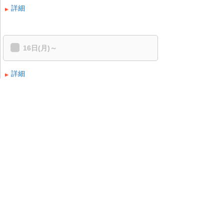
詳細
16日(月)～
詳細
配信型スクール:解析力ステップア
ップ講座 構造解析入門・初級 熱
流体入門(14日間)
コース詳細
日数
14.0日
会場
動画配信