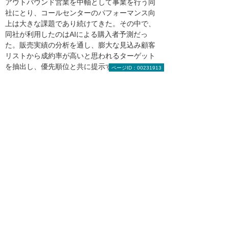
アウトバウンド営業を中軸として事業を行う同
社にとり、コールセンターのパフォーマンス向
上は大きな課題であり続けてきた。その中で、
同社が利用したのはAIによる購入者予測だっ
た。販売実績の分析を通し、膨大な見込み顧客
リストから成約率が高いと思われるターゲット
を抽出し、優先順位と共に提示するというのが
ページID：00231913
その基本的な考え方になる。PoCは3回行われた
が、従来通りの手順で業務を行ったグループと
比較すると、AIによるリコメンドに基づきアウ
トバウンド営業を行ったグループの成約率は1
回目で2倍、その結果を機械学習にフィードバ
ックさせた2回目以降の成約率は7倍に達したと
いう。その他、市場の需要予測や店舗の売上予
測、従業員の退職リスクを予測する「離反予
測」など、AI分析サービスを利用して企業が取
り組む経営課題は多岐に及ぶ。