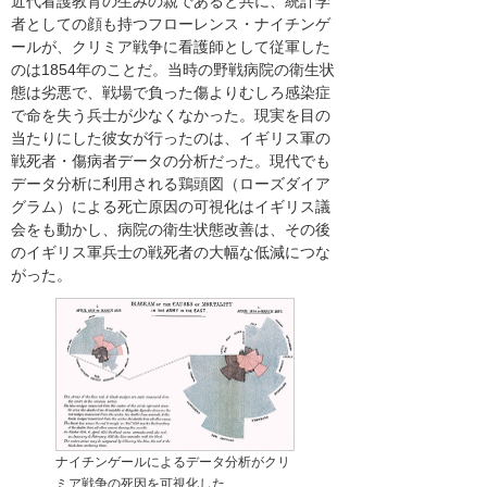
近代看護教育の生みの親であると共に、統計学
者としての顔も持つフローレンス・ナイチンゲ
ールが、クリミア戦争に看護師として従軍した
のは1854年のことだ。当時の野戦病院の衛生状
態は劣悪で、戦場で負った傷よりむしろ感染症
で命を失う兵士が少なくなかった。現実を目の
当たりにした彼女が行ったのは、イギリス軍の
戦死者・傷病者データの分析だった。現代でも
データ分析に利用される鶏頭図（ローズダイア
グラム）による死亡原因の可視化はイギリス議
会をも動かし、病院の衛生状態改善は、その後
のイギリス軍兵士の戦死者の大幅な低減につな
がった。
ナイチンゲールによるデータ分析がクリ
ミア戦争の死因を可視化した