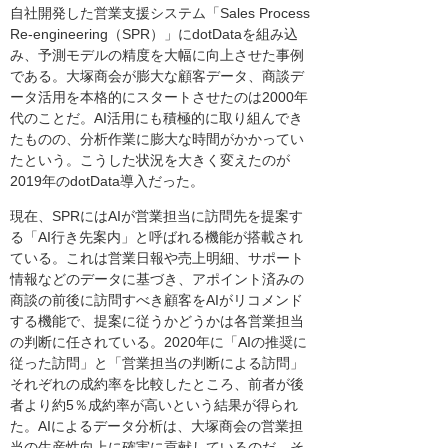
自社開発した営業支援システム「Sales Process
Re-engineering（SPR）」にdotDataを組み込
み、予測モデルの精度を大幅に向上させた事例
である。大塚商会が膨大な顧客データ、商談デ
ータ活用を本格的にスタートさせたのは2000年
代のことだ。AI活用にも積極的に取り組んでき
たものの、分析作業に膨大な時間がかかってい
たという。こうした状況を大きく変えたのが
2019年のdotData導入だった。
現在、SPRにはAIが営業担当に訪問先を提案す
る「AI行き先案内」と呼ばれる機能が搭載され
ている。これは営業日報や売上明細、サポート
情報などのデータに基づき、アポイント済みの
商談の前後に訪問すべき顧客をAIがリコメンド
する機能で、提案に従うかどうかは各営業担当
の判断に任されている。2020年に「AIの推奨に
従った訪問」と「営業担当の判断による訪問」
それぞれの成約率を比較したところ、前者が後
者より約5％成約率が高いという結果が得られ
た。AIによるデータ分析は、大塚商会の営業担
当の生産性向上に確実に貢献しているのだ。そ