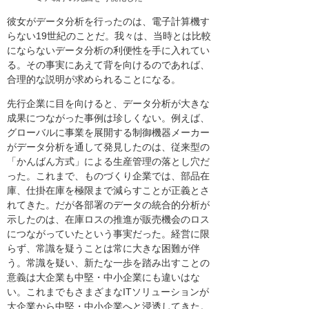
彼女がデータ分析を行ったのは、電子計算機す
らない19世紀のことだ。我々は、当時とは比較
にならないデータ分析の利便性を手に入れてい
る。その事実にあえて背を向けるのであれば、
合理的な説明が求められることになる。
先行企業に目を向けると、データ分析が大きな
成果につながった事例は珍しくない。例えば、
グローバルに事業を展開する制御機器メーカー
がデータ分析を通して発見したのは、従来型の
「かんばん方式」による生産管理の落とし穴だ
った。これまで、ものづくり企業では、部品在
庫、仕掛在庫を極限まで減らすことが正義とさ
れてきた。だが各部署のデータの統合的分析が
示したのは、在庫ロスの推進が販売機会のロス
につながっていたという事実だった。経営に限
らず、常識を疑うことは常に大きな困難が伴
う。常識を疑い、新たな一歩を踏み出すことの
意義は大企業も中堅・中小企業にも違いはな
い。これまでもさまざまなITソリューションが
大企業から中堅・中小企業へと浸透してきた。