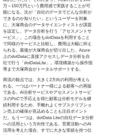
万～150万円という費用感で実践することが可
能になる。次が「自社のデータでどんな分析が
できるのか知りたい」というユーザーを対象
に、大塚商会のデータサイエンティストが課題
を設定し、データ分析を行う「アセスメントサ
ービス」。この場合もdotDataを利用すること
で同様のサービスと比較し、費用は大幅に抑え
られる。最後が大塚商会が切り出した、Azure
上のdotDataに直接アクセスしデータ分析を自
社で行う「dotDataLite」。環境構築から操作指
導まで大塚商会がトータルサポートする。
商流の観点では、大きく2方向の利用が考えら
れる。一つはパートナー様による顧客への再販
である。AI分析サービスやアセスメントサービ
スのPoCで手応えを得た顧客は分析モデルを継
続利用するため、手離れよくサブスクリプショ
ン売上の確保が見込めることも注目ポイント
だ。もう一つは、dotData Liteの自社データ分析
への活用という方向性である。営業活動へのAI
活用を考えた場合、すでに大きな実績を持つ仕