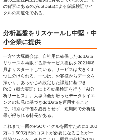
の背景にあるのがdotDataによる仮説検証サイ
クルの高速化である。
分析基盤をリスケールし中堅・中
小企業に提供
一方で大塚商会は、自社用に確保したdotData
リソースを再販する新サービス提供を2021年6
月よりスタートしている。サービスは大きく3
つに分けられる。一つは、お客様からデータを
預かり、あらかじめ設定した課題に基づき
PoC（概念実証）による効果検証を行う「AI分
析サービス」。大塚商会が培ったデータサイエ
ンスの知見に基づきdotDataを運用すること
で、特別な準備を必要とせず、短期間で分析結
果が得られる特長がある。
これまで一回のPoCサイクルを回すために1,000
万～1,500万円のコストが必要になることが一
般的だったが、それにより、同様の分析を100