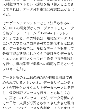
人材難やコストという課題を乗り越えることさ
えできれば、データ分析市場は確実に広がるは
ずだ。
そのゲームチェンジャーとして注目されるの
が、NECの研究所からカーブアウトしたデータ
分析プラットフォーム「dotData（ドットデー
タ）」である。その特長は、煩雑なデータサイ
エンスのプロセス自体をAIで自動化する点にあ
る。データ分析では、多様なデータを収集して
分析可能な状態にしたうえで統計学やデータサ
イエンスの専門スタッフが手作業で特徴量設計
を行い、機械学習で業務への適応を図るという
プロセスを踏む。
データ分析の全工数の約7割が特徴量設計で占
められているともいわれ、データサイエンティ
ストが何千というクエリをデータベースに発行
し、仮説検証プロセスを行うことも珍しくな
い。実はこのプロセスこそが、データ分析の多
くの日数・人員が必要とされてきた大きな理由
だった。このプロセスを内製化しようとすれば