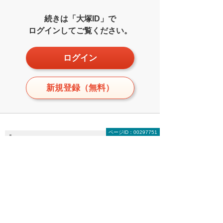
続きは「大塚ID」で
ログインしてご覧ください。
ログイン
新規登録（無料）
ページID：00297751
関連リンク
【無料お役立ち記事】トラブル解決！
情シスの現場
日常業務で活用されるITや情報システムは増え
る一方ですが、そこには思わぬトラブルがいつ
もついて回ります。課題解決に役立つ「現場の
ヒント」を、幅広くご紹介します。