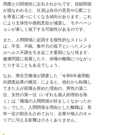
周囲との関係性に左右されがちです。信頼関係
が損なわれると、社員は自分の意見や心配ごと
を率直に述べにくくなる傾向があります。これ
により主体性や挑戦意欲が減退し、モチベーシ
ョンが著しく低下する可能性があるのです。
また、人間関係に起因する慢性的なストレス
は、不安、不眠、集中力の低下といったメンタ
ルヘルス不調を引き起こす要因になり得ます。
健康問題に発展したり、休職や離職につながっ
たりすることもあるでしょう。
なお、厚生労働省が調査した「令和6年雇用動
向調査結果の概況」によると、他社から転職し
てきた人が前職を辞めた理由の、男性の第二
位、女性の第一位（いずれも個人的理由を除
く）は「職場の人間関係が好ましくなかったか
ら」でした。人間関係を理由とした離職は、長
年一定の割合を占めており、企業や個人のキャ
リアに与える影響は小さくありません。