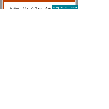
ページID：00300826
有識者に聞く 今日から始める経営改革
図解で読みとく 中小企業ビジネスナビ
一歩先への道しるべ ビズボヤージュ
総務・経理・人事コラム
2026年 記事一覧
2025年 記事一覧
2024年 記事一覧
2023年 記事一覧