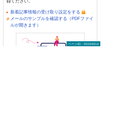
録ください。
新着記事情報の受け取り設定をする
メールのサンプルを確認する（PDFファイ
ルが開きます）
ページID：00264914
前へ
次へ
生産性10倍
生き生きと働
も可能？ AI
ける幸せな職
活用の...
場の在...