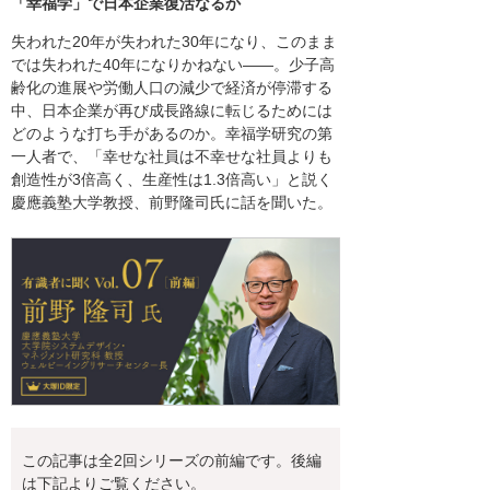
「幸福学」で日本企業復活なるか
失われた20年が失われた30年になり、このまま
では失われた40年になりかねない――。少子高
齢化の進展や労働人口の減少で経済が停滞する
中、日本企業が再び成長路線に転じるためには
どのような打ち手があるのか。幸福学研究の第
一人者で、「幸せな社員は不幸せな社員よりも
創造性が3倍高く、生産性は1.3倍高い」と説く
慶應義塾大学教授、前野隆司氏に話を聞いた。
この記事は全2回シリーズの前編です。後編
は下記よりご覧ください。