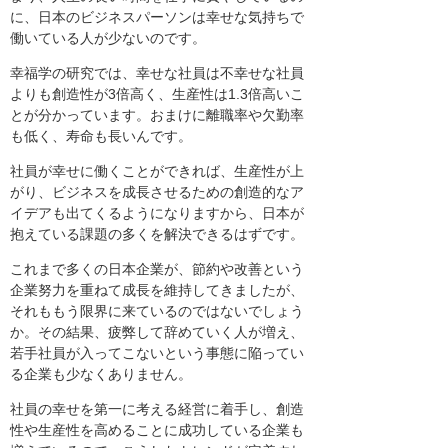
に、日本のビジネスパーソンは幸せな気持ちで
働いている人が少ないのです。
幸福学の研究では、幸せな社員は不幸せな社員
よりも創造性が3倍高く、生産性は1.3倍高いこ
とが分かっています。おまけに離職率や欠勤率
も低く、寿命も長いんです。
社員が幸せに働くことができれば、生産性が上
がり、ビジネスを成長させるための創造的なア
イデアも出てくるようになりますから、日本が
抱えている課題の多くを解決できるはずです。
これまで多くの日本企業が、節約や改善という
企業努力を重ねて成長を維持してきましたが、
それももう限界に来ているのではないでしょう
か。その結果、疲弊して辞めていく人が増え、
若手社員が入ってこないという事態に陥ってい
る企業も少なくありません。
社員の幸せを第一に考える経営に着手し、創造
性や生産性を高めることに成功している企業も