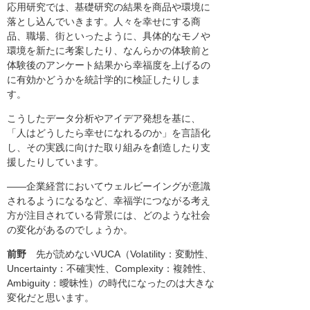
応用研究では、基礎研究の結果を商品や環境に
落とし込んでいきます。人々を幸せにする商
品、職場、街といったように、具体的なモノや
環境を新たに考案したり、なんらかの体験前と
体験後のアンケート結果から幸福度を上げるの
に有効かどうかを統計学的に検証したりしま
す。
こうしたデータ分析やアイデア発想を基に、
「人はどうしたら幸せになれるのか」を言語化
し、その実践に向けた取り組みを創造したり支
援したりしています。
――企業経営においてウェルビーイングが意識
されるようになるなど、幸福学につながる考え
方が注目されている背景には、どのような社会
の変化があるのでしょうか。
前野
先が読めないVUCA（Volatility：変動性、
Uncertainty：不確実性、Complexity：複雑性、
Ambiguity：曖昧性）の時代になったのは大きな
変化だと思います。