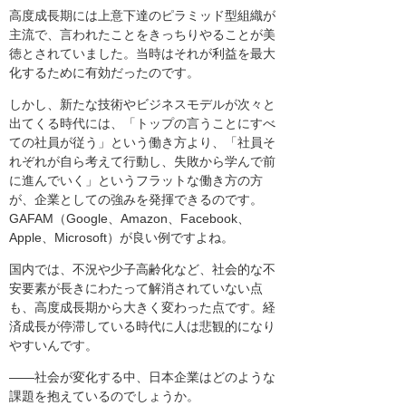
高度成長期には上意下達のピラミッド型組織が
主流で、言われたことをきっちりやることが美
徳とされていました。当時はそれが利益を最大
化するために有効だったのです。
しかし、新たな技術やビジネスモデルが次々と
出てくる時代には、「トップの言うことにすべ
ての社員が従う」という働き方より、「社員そ
れぞれが自ら考えて行動し、失敗から学んで前
に進んでいく」というフラットな働き方の方
が、企業としての強みを発揮できるのです。
GAFAM（Google、Amazon、Facebook、
Apple、Microsoft）が良い例ですよね。
国内では、不況や少子高齢化など、社会的な不
安要素が長きにわたって解消されていない点
も、高度成長期から大きく変わった点です。経
済成長が停滞している時代に人は悲観的になり
やすいんです。
――社会が変化する中、日本企業はどのような
課題を抱えているのでしょうか。