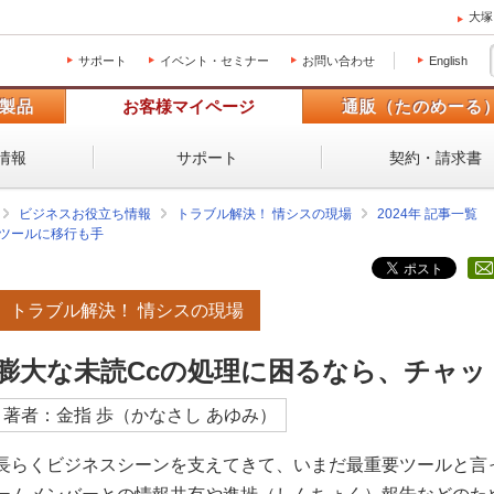
大塚
サポート
イベント・セミナー
お問い合わせ
English
製品
お客様マイページ
通販（たのめーる
情報
サポート
契約・請求書
ビジネスお役立ち情報
トラブル解決！ 情シスの現場
2024年 記事一覧
トツールに移行も手
トラブル解決！ 情シスの現場
膨大な未読Ccの処理に困るなら、チャッ
著者：金指 歩（かなさし あゆみ）
長らくビジネスシーンを支えてきて、いまだ最重要ツールと言