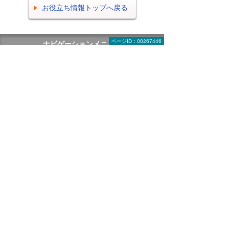
お役立ち情報トップへ戻る
ページID：00267446
ナビゲーションメニュー
ビジネスお役立ち情報
がんばる企業応援マガジン
即効！ ITライブラリー
トラブル解決！ 情シスの現場
ポスターダウンロード
テンプレート・業務書式 ダウンロード
IT用語辞典