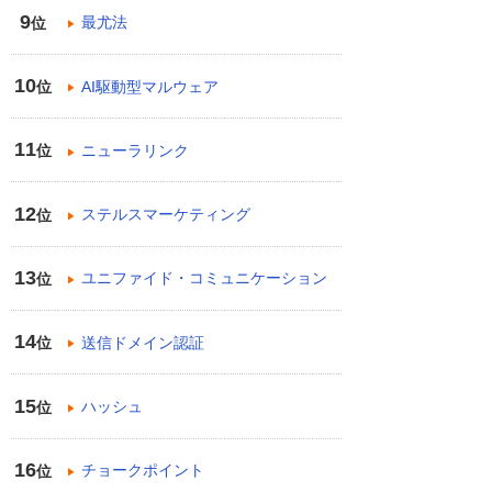
9
最尤法
位
10
AI駆動型マルウェア
位
11
ニューラリンク
位
12
ステルスマーケティング
位
13
ユニファイド・コミュニケーション
位
14
送信ドメイン認証
位
15
ハッシュ
位
16
チョークポイント
位