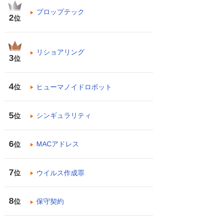
プロップテック
2
位
リショアリング
3
位
4
ヒューマノイドロボット
位
5
シンギュラリティ
位
6
MACアドレス
位
7
ウイルス作成罪
位
8
保守契約
位