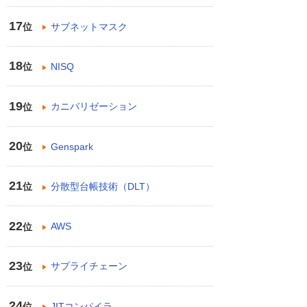
17
サブネットマスク
位
18
NISQ
位
19
カニバリゼーション
位
20
Genspark
位
21
分散型台帳技術（DLT）
位
22
AWS
位
23
サプライチェーン
位
24
JITコンパイラ
位