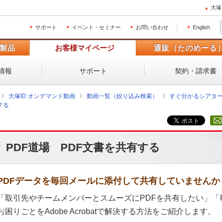
大塚
サポート
イベント・セミナー
お問い合わせ
English
製品
お客様マイページ
通販（たのめーる
情報
サポート
契約・請求書
大塚ID オンデマンド動画
動画一覧（絞り込み検索）
すぐ分かるシアタ
する
PDF道場 PDF文書を共有する
PDFデータを毎回メールに添付して共有していませんか
「取引先やチームメンバーとスムーズにPDFを共有したい」
お困りごとをAdobe Acrobatで解決する方法をご紹介します。