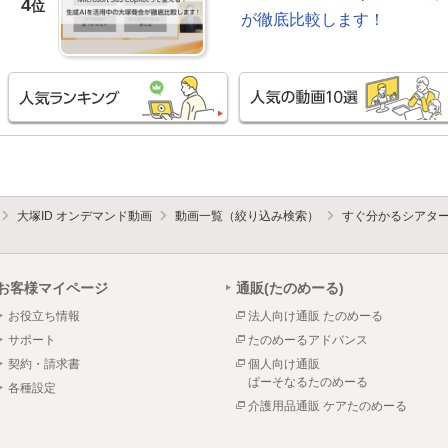
4
位
が徹底比較します！
大塚ID オンデマンド動画
動画一覧（絞り込み検索）
すぐ分かるシアタ
お客様マイページ
通販(たのめーる)
お役立ち情報
法人向け通販 たのめーる
サポート
たのめーるアドバンス
契約・請求書
個人向け通販
ぱーそなるたのめーる
各種設定
介護用品通販 ケアたのめーる