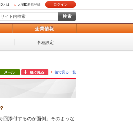
ログイン
IDとは
大塚ID新規登録
）
企業情報
各種設定
ー
後で見る一覧
？
「毎回添付するのが面倒」そのような