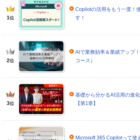
Copilotの活用をもう一
1
す！
位
AIで業務効率＆業績アップ！
2
コース）
位
基礎から分かるAI活用の進
3
【第1章】
位
Microsoft 365 Copil