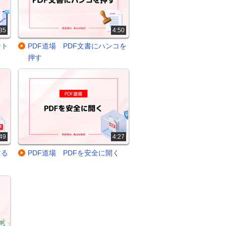
35
4:50
ント
PDF道場 PDF文書にハンコを
押す
49
4:27
する
PDF道場 PDFを安全に開く