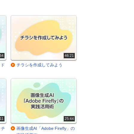
34
46:21
イド
チラシを作成してみよう
11
25:44
ッチ
画像生成AI「Adobe Firefly」の