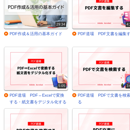
29:34
4:
PDF作成＆活用の基本ガイド
PDF道場 PDF文書を編集
5:05
3:
PDF道場 PDF⇔Excelで変換
PDF道場 PDFで文書を検
する・紙文書をデジタル化する
る