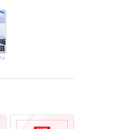
21
タン