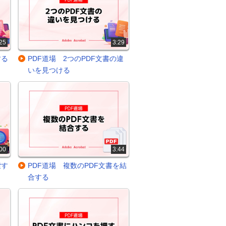
25
3:29
する
PDF道場 2つのPDF文書の違
いを見つける
00
3:44
索す
PDF道場 複数のPDF文書を結
合する