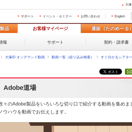
大塚
サポート
イベント・セミナー
お問い合わせ
English
製品
お客様マイページ
通販（たのめーる
情報
サポート
契約・請求書
大塚ID オンデマンド動画
動画一覧（絞り込み検索）
すぐ分かるシアタ
Adobe道場
数々のAdobe製品をいろいろな切り口で紹介する動画を集めまし
ノウハウを動画でお伝えします。