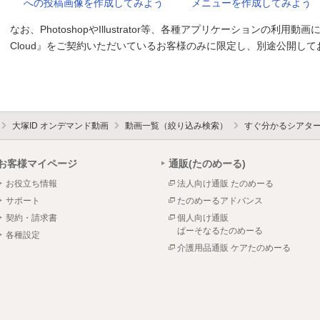
への投稿画像を作成してみよう
メニューを作成してみよう
なお、PhotoshopやIllustrator等、各種アプリケーションの利用動画
Cloud』をご契約いただいているお客様のみに限定し、別途公開して
大塚ID オンデマンド動画
動画一覧（絞り込み検索）
すぐ分かるシアタ
お客様マイページ
通販(たのめーる)
お役立ち情報
法人向け通販 たのめーる
サポート
たのめーるアドバンス
契約・請求書
個人向け通販
ぱーそなるたのめーる
各種設定
介護用品通販 ケアたのめーる