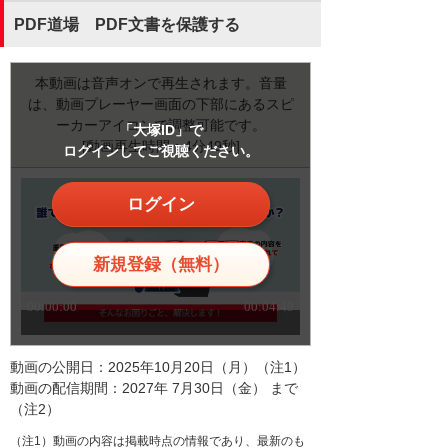
PDF道場 PDF文書を保護する
本動画は音声オンで再生されます。音量
は、動画プレーヤー画面の下部にあるスピ
ーカーアイコンで調整可能です。
「大塚ID」で
[動画再生時間：4分49秒]
ログインしてご視聴ください。
ログイン
新規登録（無料）
動画の公開日：2025年10月20日（月）（注1）
動画の配信期間：2027年 7月30日（金） まで
（注2）
（注1）動画の内容は掲載時点の情報であり、最新のも