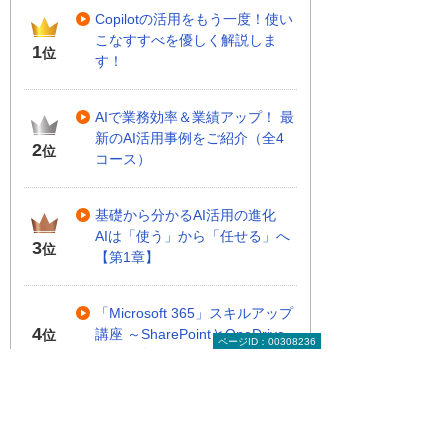
Copilotの活用をもう一度！使い
こなすすべを優しく解説しま
1
位
す！
AIで業務効率＆業績アップ！ 最
新のAI活用事例をご紹介（全4
2
位
コース）
基礎から分かるAI活用の進化
AIは「使う」から「任せる」へ
3
位
【第1章】
「Microsoft 365」スキルアップ
4
講座 ～SharePointとOneDrive
位
ページID：00308236
の使い分けのコツ～