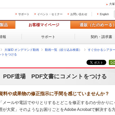
大塚
サポート
イベント・セミナー
お問い合わせ
English
製品
お客様マイページ
通販（たのめーる
情報
サポート
契約・請求書
大塚ID オンデマンド動画
動画一覧（絞り込み検索）
すぐ分かるシアタ
メントをつける
PDF道場 PDF文書にコメントをつける
資料や成果物の修正指示に手間を感じていませんか？
「メールや電話でやりとりするとどこを修正するのか分かりに
理が大変」そのようなお困りごとをAdobe Acrobatで解決す