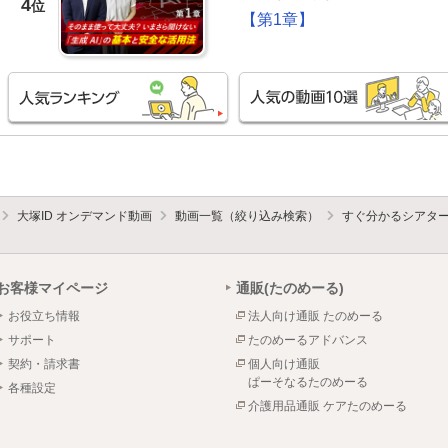
4
位
【第1章】
大塚ID オンデマンド動画
動画一覧（絞り込み検索）
すぐ分かるシアタ
お客様マイページ
通販(たのめーる)
お役立ち情報
法人向け通販 たのめーる
サポート
たのめーるアドバンス
契約・請求書
個人向け通販
ぱーそなるたのめーる
各種設定
介護用品通販 ケアたのめーる