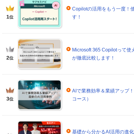
Copilotの活用をもう一
1
す！
位
Microsoft 365 Copil
2
が徹底比較します！
位
AIで業務効率＆業績アップ！
3
コース）
位
基礎から分かるAI活用の進