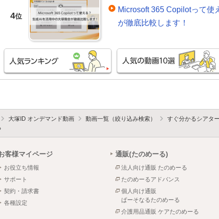
Microsoft 365 Copil
4
位
が徹底比較します！
大塚ID オンデマンド動画
動画一覧（絞り込み検索）
すぐ分かるシアタ
る
お客様マイページ
通販(たのめーる)
お役立ち情報
法人向け通販 たのめーる
サポート
たのめーるアドバンス
契約・請求書
個人向け通販
ぱーそなるたのめーる
各種設定
介護用品通販 ケアたのめーる