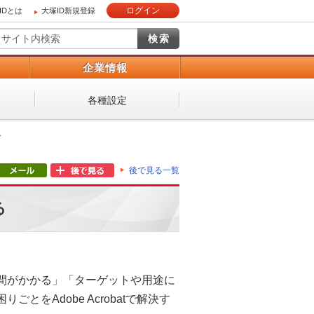
ログイン
IDとは
大塚ID新規登録
）
企業情報
各種設定
ー
後で見る一覧
る
間がかかる」「ターゲットや用途に
をAdobe Acrobatで解決す