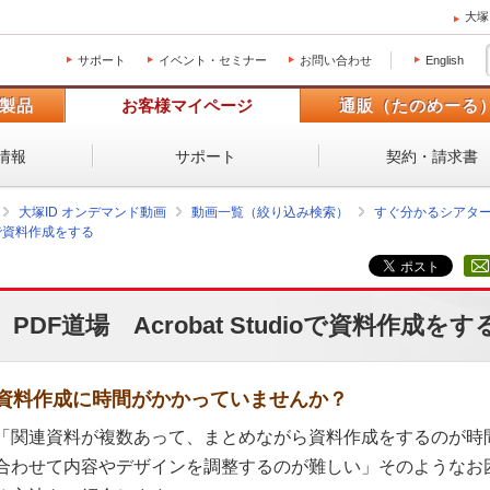
大塚
サポート
イベント・セミナー
お問い合わせ
English
製品
お客様マイページ
通販（たのめーる
情報
サポート
契約・請求書
大塚ID オンデマンド動画
動画一覧（絞り込み検索）
すぐ分かるシアタ
dioで資料作成をする
PDF道場 Acrobat Studioで資料作成をす
資料作成に時間がかかっていませんか？
「関連資料が複数あって、まとめながら資料作成をするのが時
合わせて内容やデザインを調整するのが難しい」そのようなお困りごと