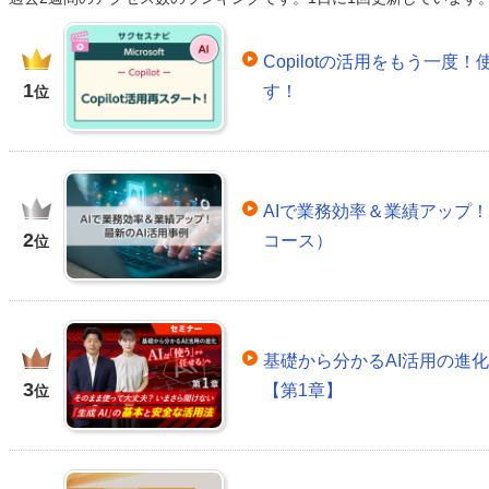
Copilotの活用をもう一
1
す！
位
AIで業務効率＆業績アップ！
2
コース）
位
基礎から分かるAI活用の進
3
【第1章】
位