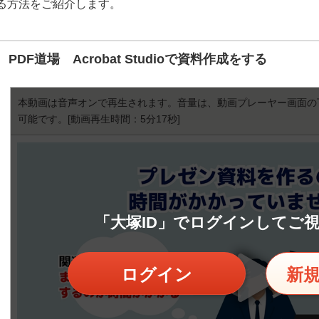
る方法をご紹介します。
PDF道場 Acrobat Studioで資料作成をする
本動画は音声オンで再生されます。音量は、動画プレーヤー画面の
可能です。
[動画再生時間：5分17秒]
「大塚ID」でログインしてご
ログイン
新