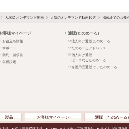
大塚ID オンデマンド動画
人気のオンデマンド動画10選
掲載終了のお知
お客様マイページ
通販(たのめーる)
お役立ち情報
法人向け通販 たのめーる
サポート
たのめーるアドバンス
契約・請求書
個人向け通販
ぱーそなるたのめーる
各種設定
介護用品通販 ケアたのめーる
ン・製品
お客様マイページ
通販（たのめーる
本方針
個人情報保護方針
ソーシャルメディア利用方針
サイトの利用条件