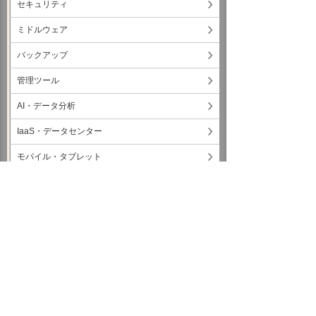
セキュリティ
ミドルウェア
バックアップ
管理ツール
AI・データ分析
IaaS・データセンター
モバイル・タブレット
ネットワーク・回線・IPフォン
クラウド・ASP
コラム
コミュニケーション
各種レポートダウンロード