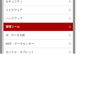
セキュリティ
ミドルウェア
バックアップ
管理ツール
AI・データ分析
IaaS・データセンター
モバイル・タブレット
ネットワーク・回線・IPフォン
クラウド・ASP
コラム
コミュニケーション
各種レポートダウンロード