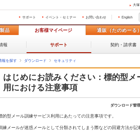
大塚
サポート
イベント・セミナー
お問い合わせ
English
製品
お客様マイページ
通販（たのめーる
情報
契約・請求書
サポート
情報を探す
ダウンロード
セキュリティ
はじめにお読みください：標的型メ
用における注意事項
ダウンロード管
標的型メール訓練サービス利用にあたっての注意事項です。
訓練メールが迷惑メールとして分類されてしまう際などの回避方法が記