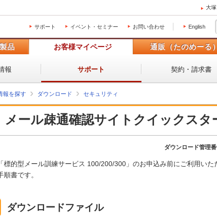
大塚
サポート
イベント・セミナー
お問い合わせ
English
製品
お客様マイページ
通販（たのめーる
情報
契約・請求書
サポート
情報を探す
ダウンロード
セキュリティ
メール疎通確認サイトクイックスタ
ダウンロード管理番
「標的型メール訓練サービス 100/200/300」のお申込み前にご利用
手順書です。
ダウンロードファイル