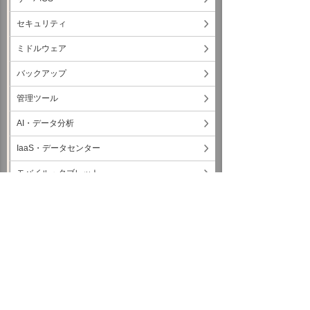
セキュリティ
ミドルウェア
バックアップ
管理ツール
AI・データ分析
IaaS・データセンター
モバイル・タブレット
ネットワーク・回線・IPフォン
クラウド・ASP
コラム
コミュニケーション
各種レポートダウンロード