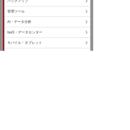
バックアップ
管理ツール
AI・データ分析
IaaS・データセンター
モバイル・タブレット
ネットワーク・回線・IPフォン
クラウド・ASP
コラム
コミュニケーション
各種レポートダウンロード
お客様マイページ
技術サポート情報を探す
ダウンロード
イベント・セミナー
お問い合わせ