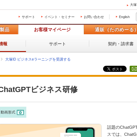
大塚
サポート
イベント・セミナー
お問い合わせ
English
製品
お客様マイページ
通販（たのめーる
サポート
契約・請求書
情報
大塚ID ビジネスeラーニングを受講する
ChatGPTビジネス研修
動画形式
話題のChat
スでは、Cha