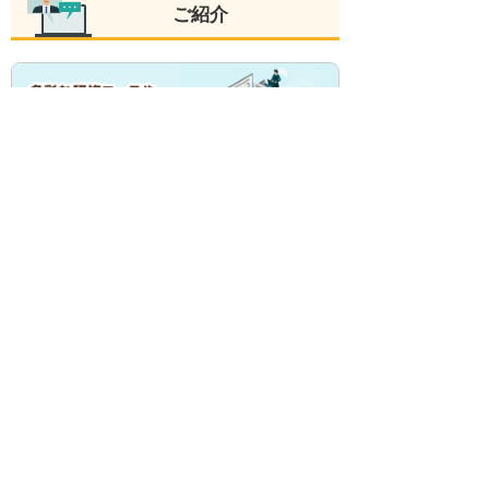
ご紹介
大塚商会では、さまざまな受講形式に対応した
人材育成支援サービスをご用意しています。教
室に通う、Webを使って学びたい、会社に講師
を呼びたいなど、お客様の目的や環境に合わせ
て選択いただけます。
大塚商会のたよれーる 人材育成支援サービス
セキュリティ対策評価制