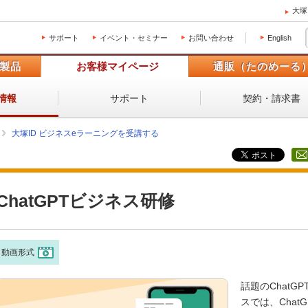
大塚
サポート
イベント・セミナー
お問い合わせ
English
製品
お客様マイページ
通販（たのめーる
サポート
契約・請求書
情報
大塚ID ビジネスeラーニングを受講する
ChatGPTビジネス研修
動画形式
話題のChat
スでは、Cha