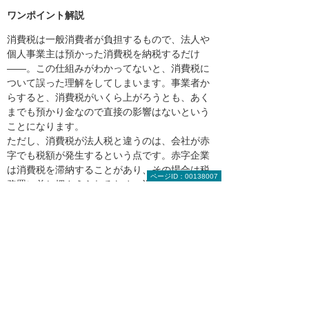
ワンポイント解説
消費税は一般消費者が負担するもので、法人や
個人事業主は預かった消費税を納税するだけ
――。この仕組みがわかってないと、消費税に
ついて誤った理解をしてしまいます。事業者か
らすると、消費税がいくら上がろうとも、あく
までも預かり金なので直接の影響はないという
ことになります。
ただし、消費税が法人税と違うのは、会社が赤
字でも税額が発生するという点です。赤字企業
は消費税を滞納することがあり、その場合は税
ページID：00138007
務署に差し押さえられるため、消費税未納で倒
産というケースもありえます。
目次へ戻る
【お知らせ】がんばる企業応援マ
ガジン最新記事のご紹介