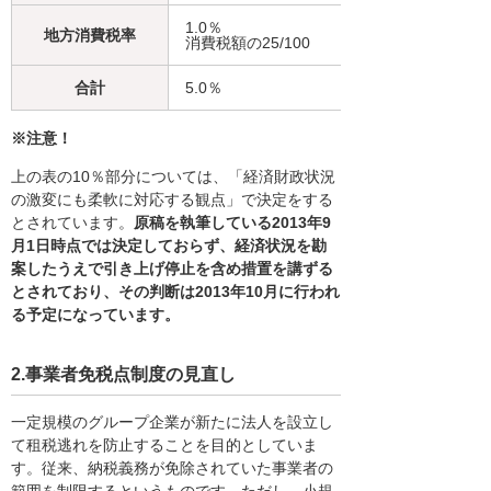
1.0％
地方消費税率
消費税額の25/100
合計
5.0％
※注意！
上の表の10％部分については、「経済財政状況
の激変にも柔軟に対応する観点」で決定をする
とされています。
原稿を執筆している2013年9
月1日時点では決定しておらず、経済状況を勘
案したうえで引き上げ停止を含め措置を講ずる
とされており、その判断は2013年10月に行われ
る予定になっています。
2.事業者免税点制度の見直し
一定規模のグループ企業が新たに法人を設立し
て租税逃れを防止することを目的としていま
す。従来、納税義務が免除されていた事業者の
範囲を制限するというものです。ただし、小規