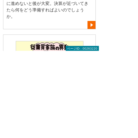
に進めないと後が大変。決算が近づいてき
たら何をどう準備すればよいのでしょう
か。
ページID：00263220
2012年 1月
「社員の“さずかり婚”で、手続きにて
んやわんや!?」の巻
税の手続きや徴収を会社が代行するのが日
本の制度。このため税の扶養者控除などの
措置がともなう社員家族の状況（家族の異
動）は会社が把握しておかねばなりませ