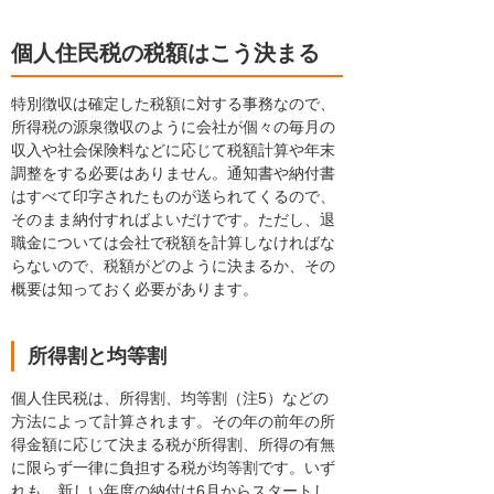
個人住民税の税額はこう決まる
特別徴収は確定した税額に対する事務なので、
所得税の源泉徴収のように会社が個々の毎月の
収入や社会保険料などに応じて税額計算や年末
調整をする必要はありません。通知書や納付書
はすべて印字されたものが送られてくるので、
そのまま納付すればよいだけです。ただし、退
職金については会社で税額を計算しなければな
らないので、税額がどのように決まるか、その
概要は知っておく必要があります。
所得割と均等割
個人住民税は、所得割、均等割（注5）などの
方法によって計算されます。その年の前年の所
得金額に応じて決まる税が所得割、所得の有無
に限らず一律に負担する税が均等割です。いず
れも、新しい年度の納付は6月からスタートし