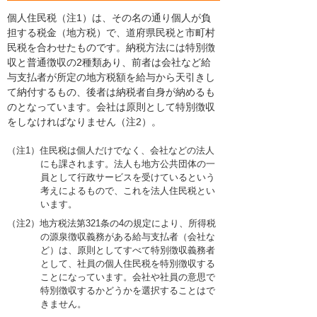
個人住民税（注1）は、その名の通り個人が負
担する税金（地方税）で、道府県民税と市町村
民税を合わせたものです。納税方法には特別徴
収と普通徴収の2種類あり、前者は会社など給
与支払者が所定の地方税額を給与から天引きし
て納付するもの、後者は納税者自身が納めるも
のとなっています。会社は原則として特別徴収
をしなければなりません（注2）。
（注1）住民税は個人だけでなく、会社などの法人
にも課されます。法人も地方公共団体の一
員として行政サービスを受けているという
考えによるもので、これを法人住民税とい
います。
（注2）地方税法第321条の4の規定により、所得税
の源泉徴収義務がある給与支払者（会社な
ど）は、原則としてすべて特別徴収義務者
として、社員の個人住民税を特別徴収する
ことになっています。会社や社員の意思で
特別徴収するかどうかを選択することはで
きません。