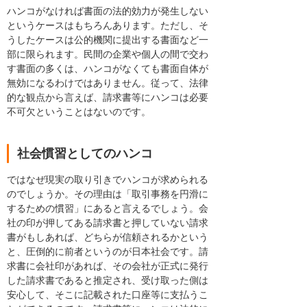
ハンコがなければ書面の法的効力が発生しない
というケースはもちろんあります。ただし、そ
うしたケースは公的機関に提出する書面など一
部に限られます。民間の企業や個人の間で交わ
す書面の多くは、ハンコがなくても書面自体が
無効になるわけではありません。従って、法律
的な観点から言えば、請求書等にハンコは必要
不可欠ということはないのです。
社会慣習としてのハンコ
ではなぜ現実の取り引きでハンコが求められる
のでしょうか。その理由は「取引事務を円滑に
するための慣習」にあると言えるでしょう。会
社の印が押してある請求書と押していない請求
書がもしあれば、どちらが信頼されるかという
と、圧倒的に前者というのが日本社会です。請
求書に会社印があれば、その会社が正式に発行
した請求書であると推定され、受け取った側は
安心して、そこに記載された口座等に支払うこ