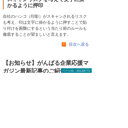
かるように押印
自社のハンコ（印影）がスキャンされるリスク
も考え、印は文字に掛かるように押すことで貼
り付けを困難にするという当たり前のルールも
徹底することが望ましいと言えます。
目次へ戻る
【お知らせ】がんばる企業応援マ
ガジン最新記事のご紹介
ページID：00138772
2026年 7月21日
ビジネスの成果を最大化する戦略的交渉学
（後編）
2026年 7月14日
サイバー攻撃のダメージを軽減する「サイバ
ー保険」とは