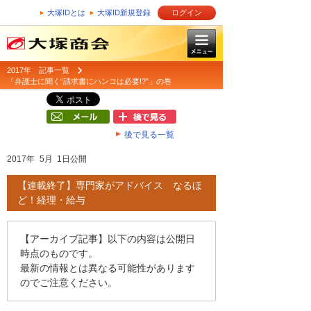
大塚IDとは
大塚ID新規登録
ログイン
2017年 記事一覧
「弁護士に聞く“請求書にハンコは必要!?”」の巻
後で見る一覧
2017年 5月 1日公開
【連載終了】専門家がアドバイス なるほ
ど！経理・給与
【アーカイブ記事】以下の内容は公開日
時点のものです。
最新の情報とは異なる可能性があります
のでご注意ください。