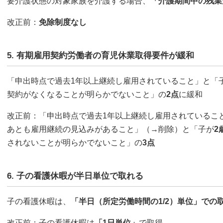
要介護状態の対象家族を介護する場合、
「介護期間中の残業
改正前：
免除制度なし
5. 有期雇用契約労働者の育児休業取得要件が緩和
「申出時点で過去1年以上継続し雇用されていること」と「
契約がなくなることが明らかでないこと」の
2点
に緩和
改正前：「申出時点で過去1年以上継続し雇用されているこ
あとも雇用継続の見込みがあること」（→削除）と「子が
2
されないことが明らかでないこと」の
3点
6. 子の看護休暇が半日単位で取れる
子の看護休暇は、
「半日（所定労働時間の1/2）単位」での
改正前：子の看護休暇は
「1日単位」
で取得