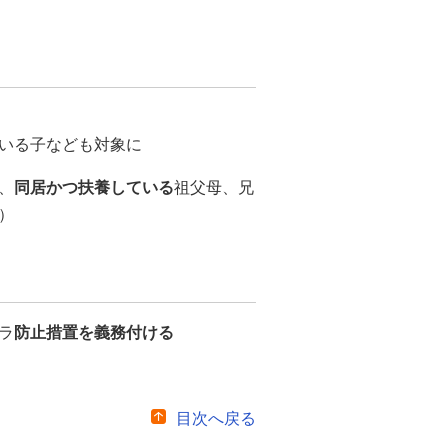
いる子なども対象に
、
同居かつ扶養している
祖父母、兄
）
ラ
防止措置を義務付ける
目次へ戻る