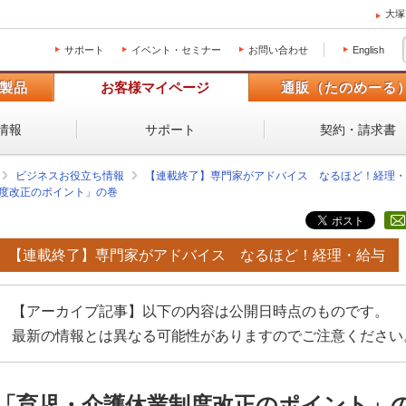
大塚
サポート
イベント・セミナー
お問い合わせ
English
製品
お客様マイページ
通販（たのめーる
情報
サポート
契約・請求書
ビジネスお役立ち情報
【連載終了】専門家がアドバイス なるほど！経理・
度改正のポイント」の巻
【連載終了】専門家がアドバイス なるほど！経理・給与
【アーカイブ記事】以下の内容は公開日時点のものです。
最新の情報とは異なる可能性がありますのでご注意ください
「育児・介護休業制度改正のポイント」