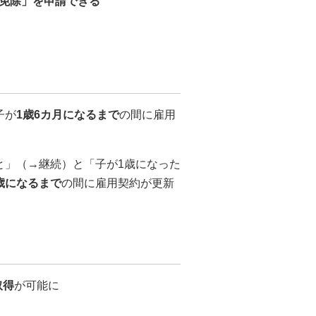
免除」を申請できる
子が
1歳6カ月になるまで
の間に雇用
と」（→継続）と「子が1歳になった
歳になるまで
の間に雇用契約が更新
取得
が可能に