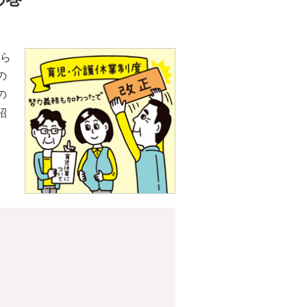
から
の
の
紹