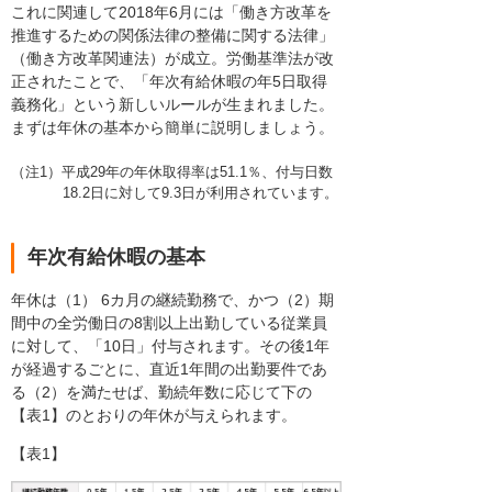
これに関連して2018年6月には「働き方改革を
推進するための関係法律の整備に関する法律」
（働き方改革関連法）が成立。労働基準法が改
正されたことで、「年次有給休暇の年5日取得
義務化」という新しいルールが生まれました。
まずは年休の基本から簡単に説明しましょう。
（注1）平成29年の年休取得率は51.1％、付与日数
18.2日に対して9.3日が利用されています。
年次有給休暇の基本
年休は（1） 6カ月の継続勤務で、かつ（2）期
間中の全労働日の8割以上出勤している従業員
に対して、「10日」付与されます。その後1年
が経過するごとに、直近1年間の出勤要件であ
る（2）を満たせば、勤続年数に応じて下の
【表1】のとおりの年休が与えられます。
【表1】