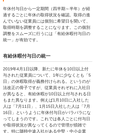
年休付与日から一定期間（四半期～半年）が経
過するごとに年休の取得状況を確認。取得の進
んでいない従業員には個別に希望日を聞いて、
取得時期を調整することになります。この個別
調整をスムーズに行うには「有給休暇付与日の
統一」が有効です。
有給休暇付与日の統一
2019年4月1日以降、新たに年休を10日以上付
与された従業員について、1年に少なくとも「5
日」の休暇取得が義務付けられる。というのが
法改正の骨子ですが、従業員それぞれに入社日
が異なると、有給休暇が10日以上付与される日
もまた異なります。例えば1月10日に入社した
人は「7月11日」、1月15日入社した人は「7月
16日」というように年休付与日がバラバラにな
ってしまうのです。これでは各人ごとに付与日
や取得状況が異なってくるので管理が煩雑で
す。特に随時中途入社がある中堅・中小企業