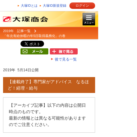
大塚IDとは
大塚ID新規登録
ログイン
2019年 記事一覧
「年次有給休暇の年5日取得義務化」の巻
後で見る一覧
2019年 5月14日公開
【連載終了】専門家がアドバイス なるほ
ど！経理・給与
【アーカイブ記事】以下の内容は公開日
時点のものです。
最新の情報とは異なる可能性があります
のでご注意ください。