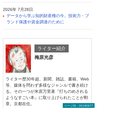
2026年 7月28日
データから学ぶ知的財産権の今。技術力・ブ
ランド保護や資金調達のために
ライター紹介
梅原光彦
ライター歴30年超。新聞、雑誌、書籍、Web
等、媒体を問わず多様なジャンルで書き続け
る。その一つが米原万里著『打ちのめされる
ようなすごい本』に取り上げられたことが勲
章。京都在住。
ページID：00190977
監修／飯野 正明