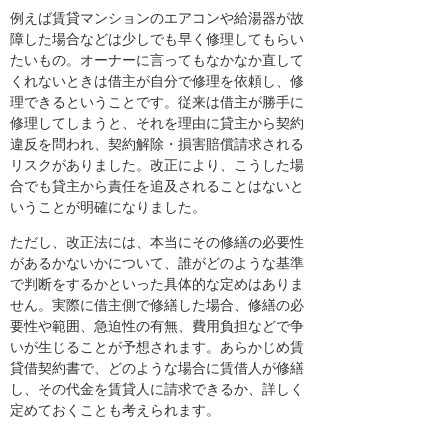
例えば賃貸マンションのエアコンや給湯器が故
障した場合などは少しでも早く修理してもらい
たいもの。オーナーに言ってもなかなか直して
くれないときは借主が自分で修理を依頼し、修
理できるということです。従来は借主が勝手に
修理してしまうと、それを理由に貸主から契約
違反を問われ、契約解除・損害賠償請求される
リスクがありました。改正により、こうした場
合でも貸主から責任を追及されることはないと
いうことが明確になりました。
ただし、改正法には、本当にその修繕の必要性
があるかないかについて、誰がどのような基準
で判断をするかといった具体的な定めはありま
せん。実際に借主側で修繕した場合、修繕の必
要性や範囲、急迫性の有無、費用負担などで争
いが生じることが予想されます。あらかじめ賃
貸借契約書で、どのような場合に賃借人が修繕
し、その代金を賃貸人に請求できるか、詳しく
定めておくことも考えられます。