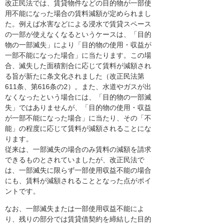
改正民法では、賃貸物件などの目的物が一部使
用不能になった場合の賃料減額が定められまし
た。例えば水害などによる浸水で賃貸スペース
の一部が使えなくなるというケースは、「目的
物の一部滅失」により「目的物の使用・収益が
一部不能になった場合」に当たります。この場
合、滅失した面積割合に応じて賃料が減額され
る旨が新たに条文化されました（改正民法第
611条、第616条の2）。また、水道やガスが出
なくなったという場合には、「目的物の一部滅
失」ではありませんが、「目的物の使用・収益
が一部不能になった場合」に当たり、その「不
能」の程度に応じて賃料が減額されることにな
ります。
従来は、一部滅失の場合のみ賃料の減額を請求
できるものとされていましたが、改正民法で
は、一部滅失に限らず一部使用収益不能の場合
にも、賃料が減額されることとなった点がポイ
ントです。
なお、一部滅失または一部使用収益不能によ
り、残りの部分では賃貸借契約を締結した目的