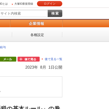
ログイン
IDとは
大塚ID新規登録
）
企業情報
各種設定
給与
後で見る一覧
2023年 8月 1日公開
。
紙税の基本ルール」の巻