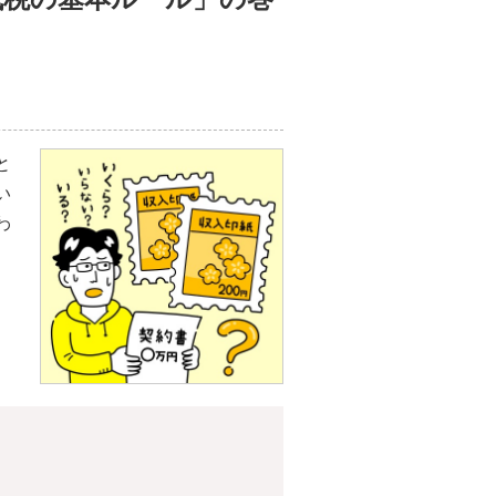
と
い
わ