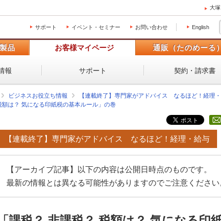
大塚
サポート
イベント・セミナー
お問い合わせ
English
製品
お客様マイページ
通販（たのめーる
情報
サポート
契約・請求書
ビジネスお役立ち情報
【連載終了】専門家がアドバイス なるほど！経理・
 税額は？ 気になる印紙税の基本ルール」の巻
【連載終了】専門家がアドバイス なるほど！経理・給与
【アーカイブ記事】以下の内容は公開日時点のものです。
最新の情報とは異なる可能性がありますのでご注意ください
「課税？ 非課税？ 税額は？ 気になる印