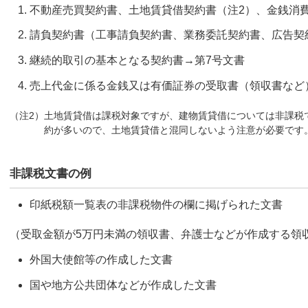
不動産売買契約書、土地賃貸借契約書（注2）、金銭消
請負契約書（工事請負契約書、業務委託契約書、広告契
継続的取引の基本となる契約書→第7号文書
売上代金に係る金銭又は有価証券の受取書（領収書など）
（注2）土地賃貸借は課税対象ですが、建物賃貸借については非課税
約が多いので、土地賃貸借と混同しないよう注意が必要です
非課税文書の例
印紙税額一覧表の非課税物件の欄に掲げられた文書
（受取金額が5万円未満の領収書、弁護士などが作成する領
外国大使館等の作成した文書
国や地方公共団体などが作成した文書