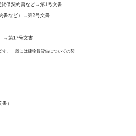
費貸借契約書など→第1号文書
約書など）→第2号文書
→第17号文書
です。一般には建物賃貸借についての契
。
収書）