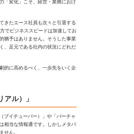
の「変化」こそ、経営・業務におけ
てきたエース社員も次々と引退する
一方でビジネススピードは加速してお
的猶予はありません。そうした事業
く、足元である社内の状況にどれだ
劇的に高めるべく、一歩先をいく企
リアル）」
r（ブイチューバー）」や「バーチャ
は相当な情報通です。しかしメタバ
ません。