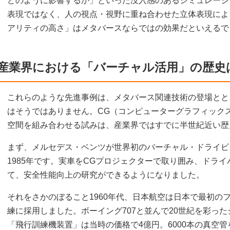
どのように影響するか」といった没入感のあるシミュレーシ
表現ではなく、人の視点・視野に重ね合わせた立体表現によ
アリティの高さ」はメタバースならではの効果だといえるで
産業界における「バーチャル活用」の歴史
これらのような先進事例は、メタバース関連技術の登場とと
はそうではありません。CG（コンピューターグラフィック
空間を組み合わせる試みは、産業界ではすでに半世紀近い歴
まず、メルセデス・ベンツが世界初のバーチャル・ドライビ
1985年です。実車をCGプロジェクターで取り囲み、ドラ
て、安全性能向上の研究ができるようになりました。
それをさかのぼること1960年代、日本航空は日本で最初の
練に採用しました。ボーイング707と並んで20世紀を彩った
「飛行訓練機装置」は当時の価格で4億円。6000本の真空