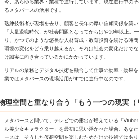
今、あらゆる業界・業種で進行しています。現在進行中のそ
るメタバースの活用です。
熟練技術者が現場を去り、顧客と長年の厚い信頼関係を築い
「大量退職時代」が社会問題となってからはや10年以上。
り、かつてのような悠長な人材育成・教育投資を続ける時間
環境の変化をどう乗り越えるか。それは社会の変化だけでな
け誠実に向き合っているかにかかっています。
リアルの業務とデジタル技術を融合して仕事の効率・効果を
業ではメタバースの現場活用がすでに進行中なのです。
物理空間と重なり合う「もう一つの現実（
メタバースと聞いて、テレビでの露出が増えている「Vtube
ル美少女キャラクター」を最初に思い浮かべた場合、あなた
ースは、そうした仮想空間を楽しむためだけの技術ではあり