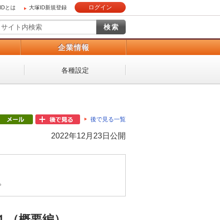
ログイン
IDとは
大塚ID新規登録
）
企業情報
各種設定
後で見る一覧
2022年12月23日公開
。
１（概要編）