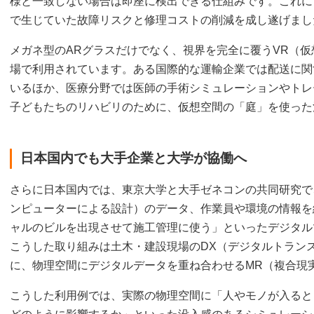
様と一致しない場合は即座に検出できる仕組みです。これに
で生じていた故障リスクと修理コストの削減を成し遂げまし
メガネ型のARグラスだけでなく、視界を完全に覆うVR（
場で利用されています。ある国際的な運輸企業では配送に関
いるほか、医療分野では医師の手術シミュレーションやトレ
子どもたちのリハビリのために、仮想空間の「庭」を使った
日本国内でも大手企業と大学が協働へ
さらに日本国内では、東京大学と大手ゼネコンの共同研究で
ンピューターによる設計）のデータ、作業員や環境の情報を
ャルのビルを出現させて施工管理に使う」といったデジタル
こうした取り組みは土木・建設現場のDX（デジタルトラン
に、物理空間にデジタルデータを重ね合わせるMR（複合現
こうした利用例では、実際の物理空間に「人やモノが入ると