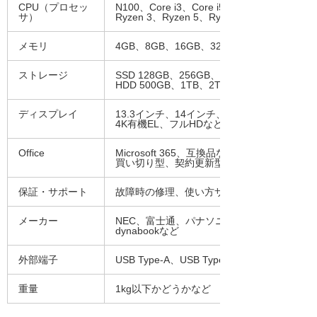
CPU（プロセッ
N100、Core i3、Core i5、Core i7、Core i
サ）
Ryzen 3、Ryzen 5、Ryzen 7、Ryzen 9など
メモリ
4GB、8GB、16GB、32GBなど
ストレージ
SSD 128GB、256GB、512GBなど
HDD 500GB、1TB、2TBなど
ディスプレイ
13.3インチ、14インチ、15インチなど
4K有機EL、フルHDなど
Office
Microsoft 365、互換品など
買い切り型、契約更新型
保証・サポート
故障時の修理、使い方サポートなど
メーカー
NEC、富士通、パナソニック、Microsoft（
dynabookなど
外部端子
USB Type-A、USB Type-C、LAN、HDMIな
重量
1kg以下かどうかなど