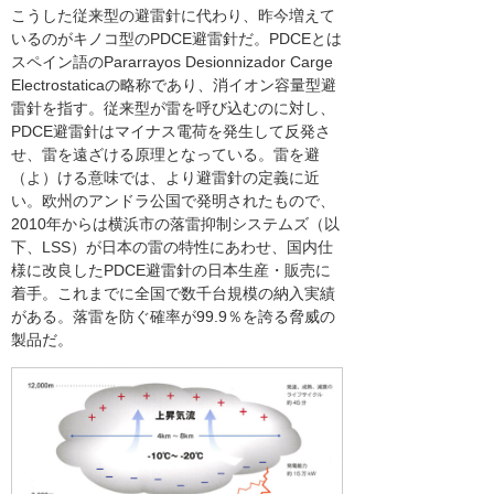
こうした従来型の避雷針に代わり、昨今増えて
いるのがキノコ型のPDCE避雷針だ。PDCEとは
スペイン語のPararrayos Desionnizador Carge
Electrostaticaの略称であり、消イオン容量型避
雷針を指す。従来型が雷を呼び込むのに対し、
PDCE避雷針はマイナス電荷を発生して反発さ
せ、雷を遠ざける原理となっている。雷を避
（よ）ける意味では、より避雷針の定義に近
い。欧州のアンドラ公国で発明されたもので、
2010年からは横浜市の落雷抑制システムズ（以
下、LSS）が日本の雷の特性にあわせ、国内仕
様に改良したPDCE避雷針の日本生産・販売に
着手。これまでに全国で数千台規模の納入実績
がある。落雷を防ぐ確率が99.9％を誇る脅威の
製品だ。