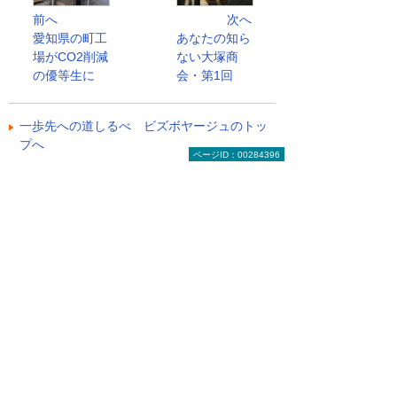
前へ
次へ
愛知県の町工
あなたの知ら
場がCO2削減
ない大塚商
の優等生に
会・第1回
一歩先への道しるべ ビズボヤージュのトッ
プへ
ページID：00284396
お役立ち情報トップへ戻る
ナビゲーションメニュー
ビジネスお役立ち情報
がんばる企業応援マガジン
有識者に聞く 今日から始める経営改革