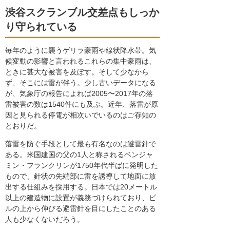
渋谷スクランブル交差点もしっか
り守られている
毎年のように襲うゲリラ豪雨や線状降水帯。気
候変動の影響と言われるこれらの集中豪雨は、
ときに甚大な被害を及ぼす。そして少なから
ず、そこには雷が伴う。少し古いデータになる
が、気象庁の報告によれば2005〜2017年の落
雷被害の数は1540件にも及ぶ。近年、落雷が原
因と見られる停電が相次いでいるのはご存知の
とおりだ。
落雷を防ぐ手段として最も有名なのは避雷針で
ある。米国建国の父の1人と称されるベンジャ
ミン・フランクリンが1750年代半ばに発明した
もので、針状の先端部に雷を誘導して地面に放
出する仕組みを採用する。日本では20メートル
以上の建造物に設置が義務づけられており、ビ
ルの上から伸びる避雷針を目にしたことのある
人も少なくないだろう。