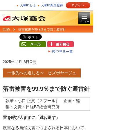
大塚IDとは
大塚ID新規登録
ログイン
2025
落雷被害を99.9％まで防ぐ避雷針
後で見る一覧
2025年 4月 8日公開
一歩先への道しるべ ビズボヤージュ
落雷被害を99.9％まで防ぐ避雷針
執筆：小口 正貴（スプール） 企画・編
集・文責：日経BP総合研究所
雷を呼び込まずに「跳ね返す」
度重なる自然災害に悩まされる日本において、